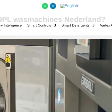
OPL wasmachines Nederland?
y Intelligence
Smart Controls
Smart Detergents
Vartex 
s