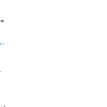
 op
ons
,
len