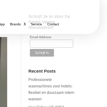
Schrijf Je In Voor De
Gratis Vartex
App
Brands
Service
Contact
Nieuwsbrief:
Email Address
Recent Posts
Professionele
wasmachines voor hotels:
flexibel en duurzaam intern
wassen