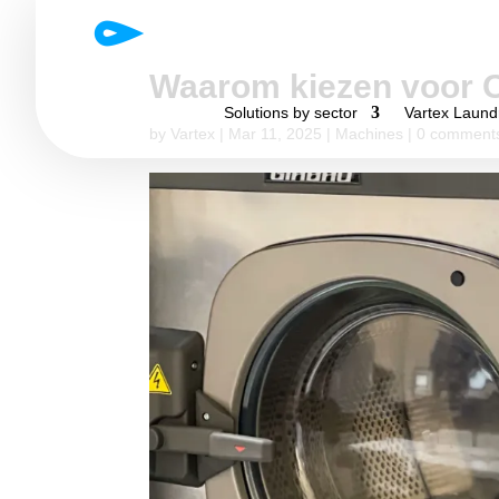
Waarom kiezen voor 
Solutions by sector
Vartex Laundr
by
Vartex
|
Mar 11, 2025
|
Machines
|
0 comment