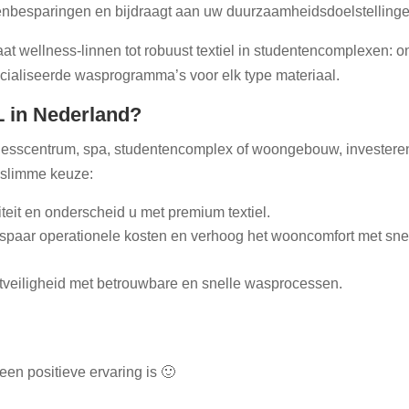
ostenbesparingen en bijdraagt aan uw duurzaamheidsdoelstelling
aat wellness-linnen tot robuust textiel in studentencomplexen: 
aliseerde wasprogramma’s voor elk type materiaal.
 in Nederland?
lnesscentrum, spa, studentencomplex of woongebouw, investere
n slimme keuze:
teit en onderscheid u met premium textiel.
paar operationele kosten en verhoog het wooncomfort met sne
tveiligheid met betrouwbare en snelle wasprocessen.
en positieve ervaring is 🙂